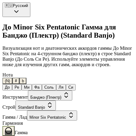
🇷🇺
Русский
До Minor Six Pentatonic Гамма для
Банджо (Плектр) (Standard Banjo)
Визуализация нот и диатонических аккордов гаммы До Minor
Six Pentatonic на 4-струнном банджо (плектр) в строе Standard
Banjo (До Соль Си Ре). Используйте элементы управления
ниже для изучения других гамм, аккордов и строев.
Нота
(N)
#
b
До
Ре
Ми
Фа
Соль
Ля
Си
Инструмент
Банджо (Плектр)
Строй
Standard Banjo
Гамма / Лад
Minor Six Pentatonic
Гармония
Гамма