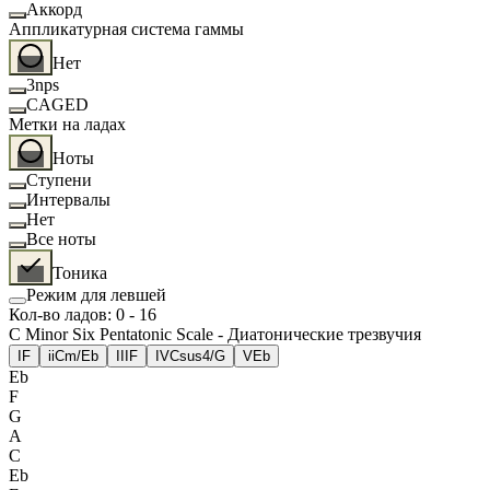
Аккорд
Аппликатурная система гаммы
Нет
3nps
CAGED
Метки на ладах
Ноты
Ступени
Интервалы
Нет
Все ноты
Тоника
Режим для левшей
Кол-во ладов
:
0
-
16
C Minor Six Pentatonic Scale - Диатонические трезвучия
I
F
ii
Cm/Eb
III
F
IV
Csus4/G
V
Eb
Eb
F
G
A
C
Eb