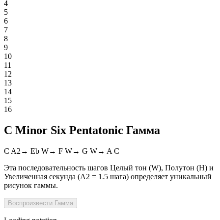
4
5
6
7
8
9
10
11
12
13
14
15
16
C Minor Six Pentatonic Гамма
C
A2
→
Eb
W
→
F
W
→
G
W
→
A
C
Эта последовательность шагов Целый тон (W), Полутон (H) и
Увеличенная секунда (A2 = 1.5 шага) определяет уникальный
рисунок гаммы.
Воспроизвести
Гамма