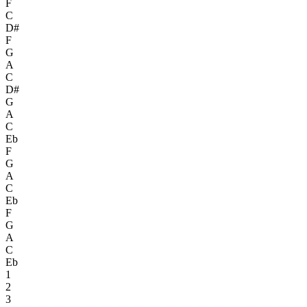
F
C
D#
F
G
A
C
D#
G
A
C
Eb
F
G
A
C
Eb
F
G
A
C
Eb
1
2
3