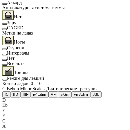
Аккорд
Аппликатурная система гаммы
Нет
3nps
CAGED
Метки на ладах
Ноты
Ступени
Интервалы
Нет
Все ноты
Тоника
Режим для левшей
Кол-во ладов
:
0
-
16
C Bebop Minor Scale - Диатонические трезвучия
I
C
II
D
III
F
iv°
Edim
V
F
vi
Gm
vii°
Adim
8
Bb
D
Eb
E
F
G
A