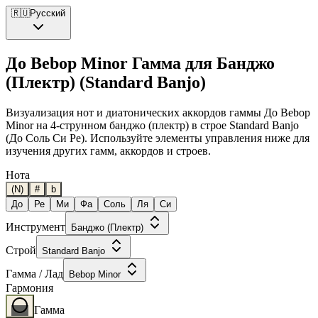
🇷🇺
Русский
До Bebop Minor Гамма для Банджо
(Плектр) (Standard Banjo)
Визуализация нот и диатонических аккордов гаммы До Bebop
Minor на 4-струнном банджо (плектр) в строе Standard Banjo
(До Соль Си Ре). Используйте элементы управления ниже для
изучения других гамм, аккордов и строев.
Нота
(N)
#
b
До
Ре
Ми
Фа
Соль
Ля
Си
Инструмент
Банджо (Плектр)
Строй
Standard Banjo
Гамма / Лад
Bebop Minor
Гармония
Гамма