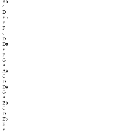
Bb
C
D
Eb
E
F
C
D
D#
E
F
G
A
A#
C
D
D#
G
A
Bb
C
D
Eb
E
F