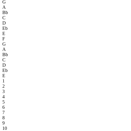
G
A
Bb
C
D
Eb
E
F
G
A
Bb
C
D
Eb
E
1
2
3
4
5
6
7
8
9
10