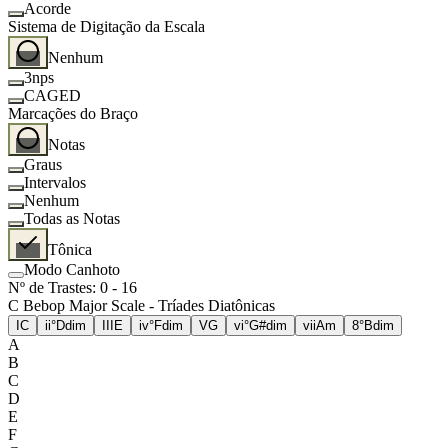
Acorde
Sistema de Digitação da Escala
Nenhum
3nps
CAGED
Marcações do Braço
Notas
Graus
Intervalos
Nenhum
Todas as Notas
Tônica
Modo Canhoto
Nº de Trastes
:
0
-
16
C Bebop Major Scale - Tríades Diatônicas
I
C
ii°
Ddim
III
E
iv°
Fdim
V
G
vi°
G#dim
vii
Am
8°
Bdim
A
B
C
D
E
F