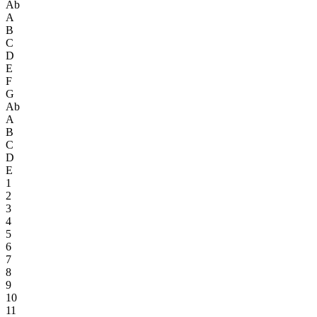
Ab
A
B
C
D
E
F
G
Ab
A
B
C
D
E
1
2
3
4
5
6
7
8
9
10
11