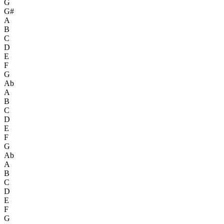
G
G#
A
B
C
D
E
F
G
Ab
A
B
C
D
E
F
G
Ab
A
B
C
D
E
F
G