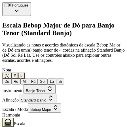
🇧🇷
Português
Escala Bebop Major de Dó para Banjo
Tenor (Standard Banjo)
Visualizando as notas e acordes diatônicos da escala Bebop Major
de Dó em um(a) banjo tenor de 4 cordas na afinação Standard Banjo
(Dó Sol Ré Lá). Use os controles abaixo para explorar outras
escalas, acordes e afinações.
Nota
(N)
#
b
Dó
Ré
Mi
Fá
Sol
Lá
Si
Instrumento
Banjo Tenor
Afinação
Standard Banjo
Escala / Modo
Bebop Major
Harmonia
Escala