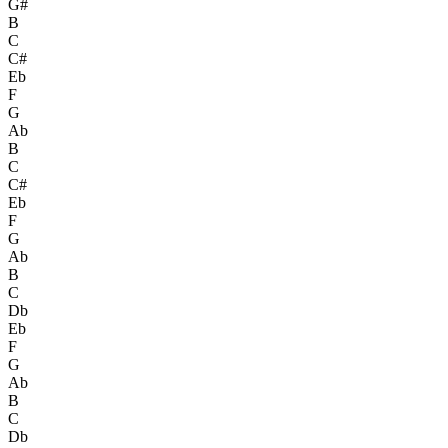
G#
B
C
C#
Eb
F
G
Ab
B
C
C#
Eb
F
G
Ab
B
C
Db
Eb
F
G
Ab
B
C
Db