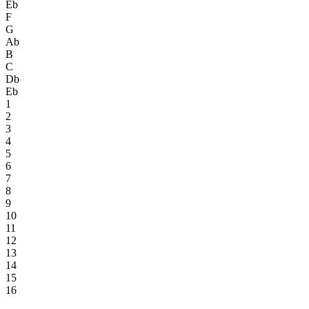
Eb
F
G
Ab
B
C
Db
Eb
1
2
3
4
5
6
7
8
9
10
11
12
13
14
15
16