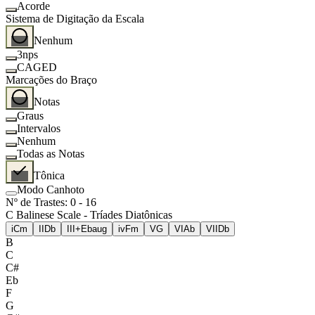
Acorde
Sistema de Digitação da Escala
Nenhum
3nps
CAGED
Marcações do Braço
Notas
Graus
Intervalos
Nenhum
Todas as Notas
Tônica
Modo Canhoto
Nº de Trastes
:
0
-
16
C Balinese Scale - Tríades Diatônicas
i
Cm
II
Db
III+
Ebaug
iv
Fm
V
G
VI
Ab
VII
Db
B
C
C#
Eb
F
G