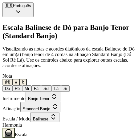
🇧🇷
Português
Escala Balinese de Dó para Banjo Tenor
(Standard Banjo)
Visualizando as notas e acordes diatônicos da escala Balinese de Dó
em um(a) banjo tenor de 4 cordas na afinação Standard Banjo (Dó
Sol Ré Lá). Use os controles abaixo para explorar outras escalas,
acordes e afinações.
Nota
(N)
#
b
Dó
Ré
Mi
Fá
Sol
Lá
Si
Instrumento
Banjo Tenor
Afinação
Standard Banjo
Escala / Modo
Balinese
Harmonia
Escala