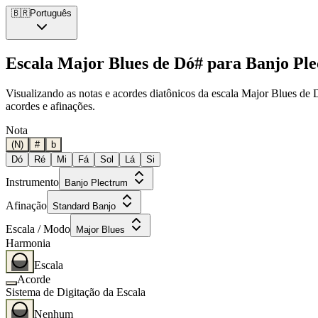
🇧🇷
Português
Escala Major Blues de Dó# para Banjo Pl
Visualizando as notas e acordes diatônicos da escala Major Blues de 
acordes e afinações.
Nota
(N)
#
b
Dó
Ré
Mi
Fá
Sol
Lá
Si
Instrumento
Banjo Plectrum
Afinação
Standard Banjo
Escala / Modo
Major Blues
Harmonia
Escala
Acorde
Sistema de Digitação da Escala
Nenhum