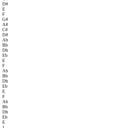
D#
E
F
G#
A#
C#
D#
Ab
Bb
Db
Eb
E
F
Ab
Bb
Db
Eb
E
F
Ab
Bb
Db
Eb
E
1