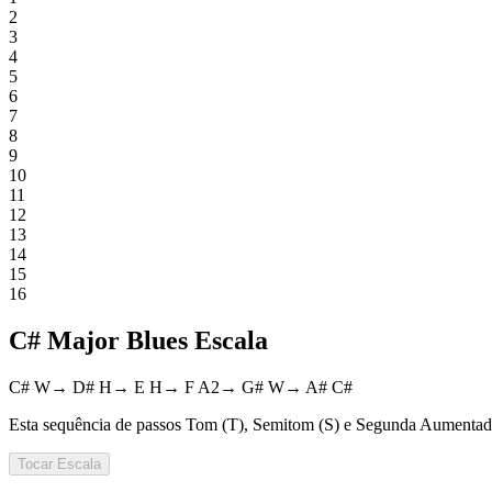
2
3
4
5
6
7
8
9
10
11
12
13
14
15
16
C# Major Blues Escala
C#
W
→
D#
H
→
E
H
→
F
A2
→
G#
W
→
A#
C#
Esta sequência de passos Tom (T), Semitom (S) e Segunda Aumentada 
Tocar
Escala