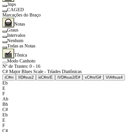
3nps
CAGED
Marcações do Braço
Notas
Graus
Intervalos
Nenhum
Todas as Notas
Tônica
Modo Canhoto
Nº de Trastes
:
0
-
16
C# Major Blues Scale - Tríades Diatônicas
i
C#m
II
D#sus2
iii
C#m/E
IV
D#sus2/E#
v
C#m/G#
VI
A#sus4
Eb
E
F
Ab
Bb
C#
Eb
E
F
C#