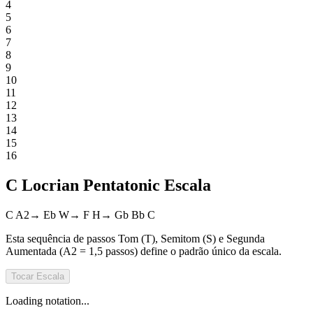
4
5
6
7
8
9
10
11
12
13
14
15
16
C Locrian Pentatonic Escala
C
A2
→
Eb
W
→
F
H
→
Gb
Bb
C
Esta sequência de passos Tom (T), Semitom (S) e Segunda
Aumentada (A2 = 1,5 passos) define o padrão único da escala.
Tocar
Escala
Loading notation...