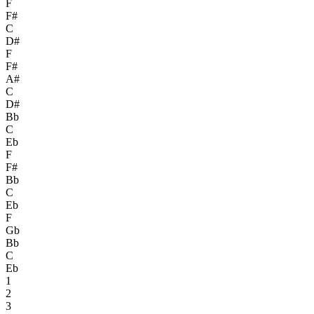
F
F#
C
D#
F
F#
A#
C
D#
Bb
C
Eb
F
F#
Bb
C
Eb
F
Gb
Bb
C
Eb
1
2
3