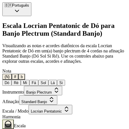
🇧🇷
Português
Escala Locrian Pentatonic de Dó para
Banjo Plectrum (Standard Banjo)
Visualizando as notas e acordes diatônicos da escala Locrian
Pentatonic de Dó em um(a) banjo plectrum de 4 cordas na afinação
Standard Banjo (Dó Sol Si Ré). Use os controles abaixo para
explorar outras escalas, acordes e afinações.
Nota
(N)
#
b
Dó
Ré
Mi
Fá
Sol
Lá
Si
Instrumento
Banjo Plectrum
Afinação
Standard Banjo
Escala / Modo
Locrian Pentatonic
Harmonia
Escala