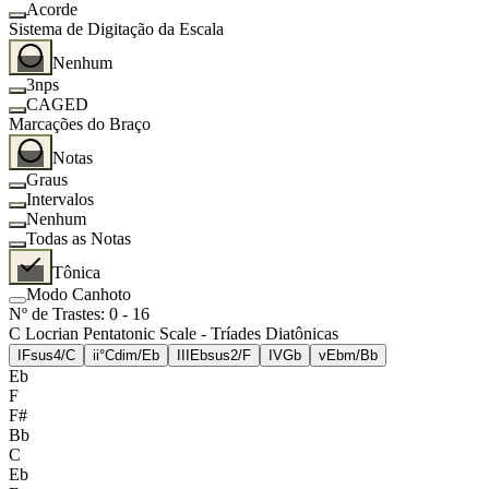
Acorde
Sistema de Digitação da Escala
Nenhum
3nps
CAGED
Marcações do Braço
Notas
Graus
Intervalos
Nenhum
Todas as Notas
Tônica
Modo Canhoto
Nº de Trastes
:
0
-
16
C Locrian Pentatonic Scale - Tríades Diatônicas
I
Fsus4/C
ii°
Cdim/Eb
III
Ebsus2/F
IV
Gb
v
Ebm/Bb
Eb
F
F#
Bb
C
Eb