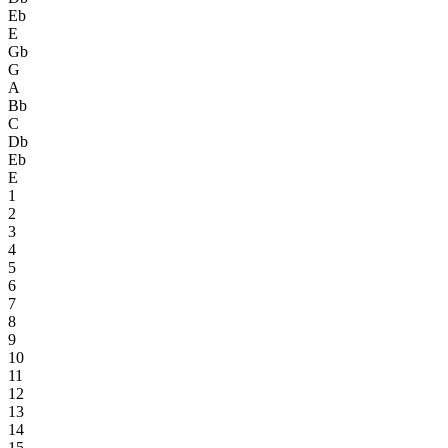
Eb
E
Gb
G
A
Bb
C
Db
Eb
E
1
2
3
4
5
6
7
8
9
10
11
12
13
14
15