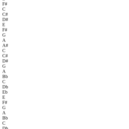
F#
C
C#
D#
E
F#
G
A
A#
C
C#
D#
G
A
Bb
C
Db
Eb
E
F#
G
A
Bb
C
Db