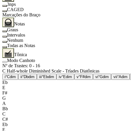
3nps
CAGED
Marcações do Braço
Notas
Graus
Intervalos
Nenhum
Todas as Notas
Tônica
Modo Canhoto
Nº de Trastes
:
0
-
16
C Half-whole Diminished Scale - Tríades Diatônicas
i°
Cdim
ii°
Dbdim
iii°
Ebdim
iv°
Edim
v°
F#dim
vi°
Gdim
vii°
Adim
Eb
E
F#
G
A
Bb
C
C#
Eb
E