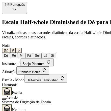
🇧🇷
Português
Escala Half-whole Diminished de Dó para
Visualizando as notas e acordes diatônicos da escala Half-whole Dim
escalas, acordes e afinações.
Nota
(N)
#
b
Dó
Ré
Mi
Fá
Sol
Lá
Si
Instrumento
Banjo Plectrum
Afinação
Standard Banjo
Escala / Modo
Half-whole Diminished
Harmonia
Escala
Acorde
Sistema de Digitação da Escala
Nenhum