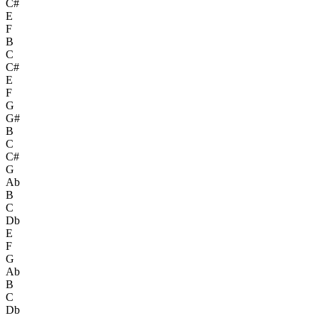
C#
E
F
B
C
C#
E
F
G
G#
B
C
C#
G
Ab
B
C
Db
E
F
G
Ab
B
C
Db