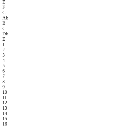
E
F
G
Ab
B
C
Db
E
1
2
3
4
5
6
7
8
9
10
11
12
13
14
15
16