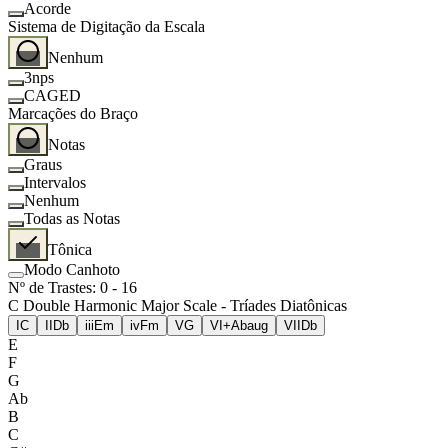
Acorde
Sistema de Digitação da Escala
Nenhum
3nps
CAGED
Marcações do Braço
Notas
Graus
Intervalos
Nenhum
Todas as Notas
Tônica
Modo Canhoto
Nº de Trastes
:
0
-
16
C Double Harmonic Major Scale - Tríades Diatônicas
I
C
II
Db
iii
Em
iv
Fm
V
G
VI+
Abaug
VII
Db
E
F
G
Ab
B
C