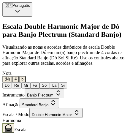
🇧🇷
Português
Escala Double Harmonic Major de Dó
para Banjo Plectrum (Standard Banjo)
Visualizando as notas e acordes diatônicos da escala Double
Harmonic Major de Dó em um(a) banjo plectrum de 4 cordas na
afinação Standard Banjo (Dó Sol Si Ré). Use os controles abaixo
para explorar outras escalas, acordes e afinações.
Nota
(N)
#
b
Dó
Ré
Mi
Fá
Sol
Lá
Si
Instrumento
Banjo Plectrum
Afinação
Standard Banjo
Escala / Modo
Double Harmonic Major
Harmonia
Escala