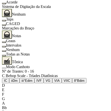
Acorde
Sistema de Digitação da Escala
Nenhum
3nps
CAGED
Marcações do Braço
Notas
Graus
Intervalos
Nenhum
Todas as Notas
Tônica
Modo Canhoto
Nº de Trastes
:
0
-
16
C Bebop Scale - Tríades Diatônicas
I
C
ii
Dm
iii°
Edim
IV
F
V
G
VI
A
VII
C
8°
Bdim
D
E
F
G
A
Bb