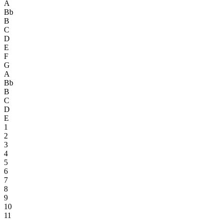
A
Bb
B
C
D
E
F
G
A
Bb
B
C
D
E
1
2
3
4
5
6
7
8
9
10
11