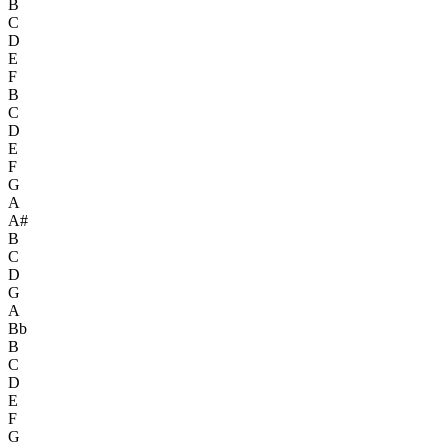
B
C
D
E
F
B
C
D
E
F
G
A
A#
B
C
D
G
A
Bb
B
C
D
E
F
G