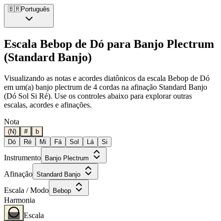
🇧🇷
Português
Escala Bebop de Dó para Banjo Plectrum
(Standard Banjo)
Visualizando as notas e acordes diatônicos da escala Bebop de Dó
em um(a) banjo plectrum de 4 cordas na afinação Standard Banjo
(Dó Sol Si Ré). Use os controles abaixo para explorar outras
escalas, acordes e afinações.
Nota
(N)
#
b
Dó
Ré
Mi
Fá
Sol
Lá
Si
Instrumento
Banjo Plectrum
Afinação
Standard Banjo
Escala / Modo
Bebop
Harmonia
Escala