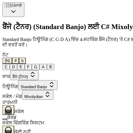
🇮🇳
ਪੰਜਾਬੀ
ਬੈਂਜੋ (ਟੈਨਰ) (Standard Banjo) ਲਈ C# Mixol
Standard Banjo ਟਿਊਨਿੰਗ (C G D A) ਵਿੱਚ 4-ਸਟਰਿੰਗ ਬੈਂਜੋ (ਟੈਨਰ) 'ਤੇ C#
ਦੀ ਵਰਤੋਂ ਕਰੋ।
ਨੋਟ
(N)
#
b
C
D
E
F
G
A
B
ਸਾਜ਼
ਬੈਂਜੋ (ਟੈਨਰ)
ਟਿਊਨਿੰਗ
Standard Banjo
ਸਕੇਲ / ਮੋਡ
Mixolydian
ਹਾਰਮਨੀ
ਸਕੇਲ
ਕੌਰਡ
ਸਕੇਲ ਫਿੰਗਰਿੰਗ ਸਿਸਟਮ
ਕੋਈ ਨਹੀਂ