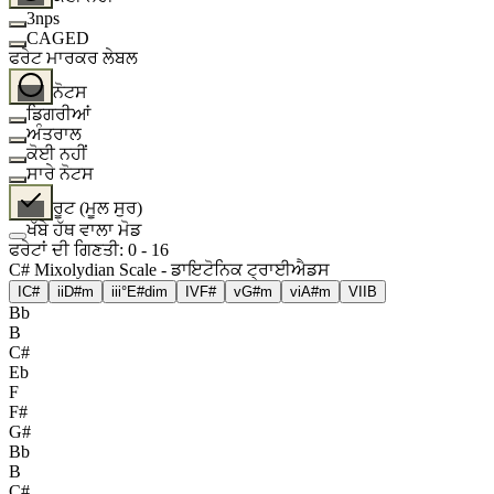
3nps
CAGED
ਫਰੇਟ ਮਾਰਕਰ ਲੇਬਲ
ਨੋਟਸ
ਡਿਗਰੀਆਂ
ਅੰਤਰਾਲ
ਕੋਈ ਨਹੀਂ
ਸਾਰੇ ਨੋਟਸ
ਰੂਟ (ਮੂਲ ਸੁਰ)
ਖੱਬੇ ਹੱਥ ਵਾਲਾ ਮੋਡ
ਫਰੇਟਾਂ ਦੀ ਗਿਣਤੀ
:
0
-
16
C# Mixolydian Scale - ਡਾਇਟੋਨਿਕ ਟ੍ਰਾਈਐਡਸ
I
C#
ii
D#m
iii°
E#dim
IV
F#
v
G#m
vi
A#m
VII
B
Bb
B
C#
Eb
F
F#
G#
Bb
B
C#