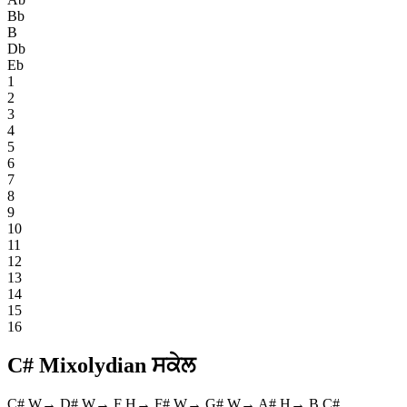
Bb
B
Db
Eb
1
2
3
4
5
6
7
8
9
10
11
12
13
14
15
16
C# Mixolydian ਸਕੇਲ
C#
W
→
D#
W
→
F
H
→
F#
W
→
G#
W
→
A#
H
→
B
C#