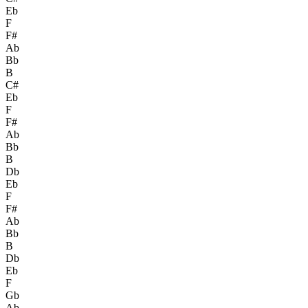
Eb
F
F#
Ab
Bb
B
C#
Eb
F
F#
Ab
Bb
B
Db
Eb
F
F#
Ab
Bb
B
Db
Eb
F
Gb
Ab