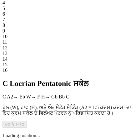
4
5
6
7
8
9
10
11
12
13
14
15
16
C Locrian Pentatonic ਸਕੇਲ
C
A2
→
Eb
W
→
F
H
→
Gb
Bb
C
ਹੋਲ (W), ਹਾਫ (H), ਅਤੇ ਔਗਮੈਂਟੇਡ ਸੈਕਿੰਡ (A2 = 1.5 ਕਦਮ) ਕਦਮਾਂ ਦਾ
ਇਹ ਕ੍ਰਮ ਸਕੇਲ ਦੇ ਵਿਲੱਖਣ ਪੈਟਰਨ ਨੂੰ ਪਰਿਭਾਸ਼ਿਤ ਕਰਦਾ ਹੈ।
ਚਲਾਓ
ਸਕੇਲ
Loading notation...