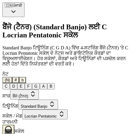
🇮🇳
ਪੰਜਾਬੀ
ਬੈਂਜੋ (ਟੈਨਰ) (Standard Banjo) ਲਈ C
Locrian Pentatonic ਸਕੇਲ
Standard Banjo ਟਿਊਨਿੰਗ (C G D A) ਵਿੱਚ 4-ਸਟਰਿੰਗ ਬੈਂਜੋ (ਟੈਨਰ) 'ਤੇ C
Locrian Pentatonic ਸਕੇਲ ਦੇ ਨੋਟਸ ਅਤੇ ਡਾਇਟੋਨਿਕ ਕੌਰਡਾਂ ਦਾ
ਵਿਜ਼ੂਅਲਾਈਜ਼ੇਸ਼ਨ। ਹੋਰ ਸਕੇਲਾਂ, ਕੌਰਡਾਂ ਅਤੇ ਟਿਊਨਿੰਗਾਂ ਦੀ ਪੜਚੋਲ ਕਰਨ
ਲਈ ਹੇਠਾਂ ਦਿੱਤੇ ਨਿਯੰਤਰਣਾਂ ਦੀ ਵਰਤੋਂ ਕਰੋ।
ਨੋਟ
(N)
#
b
C
D
E
F
G
A
B
ਸਾਜ਼
ਬੈਂਜੋ (ਟੈਨਰ)
ਟਿਊਨਿੰਗ
Standard Banjo
ਸਕੇਲ / ਮੋਡ
Locrian Pentatonic
ਹਾਰਮਨੀ
ਸਕੇਲ