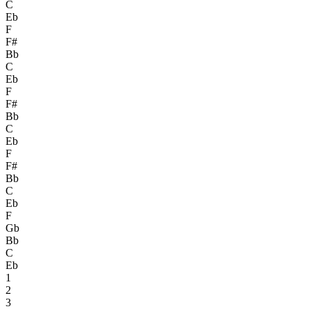
C
Eb
F
F#
Bb
C
Eb
F
F#
Bb
C
Eb
F
F#
Bb
C
Eb
F
Gb
Bb
C
Eb
1
2
3