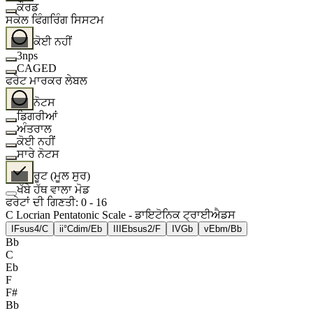
ਕੌਰਡ
ਸਕੇਲ ਫਿੰਗਰਿੰਗ ਸਿਸਟਮ
ਕੋਈ ਨਹੀਂ
3nps
CAGED
ਫਰੇਟ ਮਾਰਕਰ ਲੇਬਲ
ਨੋਟਸ
ਡਿਗਰੀਆਂ
ਅੰਤਰਾਲ
ਕੋਈ ਨਹੀਂ
ਸਾਰੇ ਨੋਟਸ
ਰੂਟ (ਮੂਲ ਸੁਰ)
ਖੱਬੇ ਹੱਥ ਵਾਲਾ ਮੋਡ
ਫਰੇਟਾਂ ਦੀ ਗਿਣਤੀ
:
0
-
16
C Locrian Pentatonic Scale - ਡਾਇਟੋਨਿਕ ਟ੍ਰਾਈਐਡਸ
I
Fsus4/C
ii°
Cdim/Eb
III
Ebsus2/F
IV
Gb
v
Ebm/Bb
Bb
C
Eb
F
F#
Bb