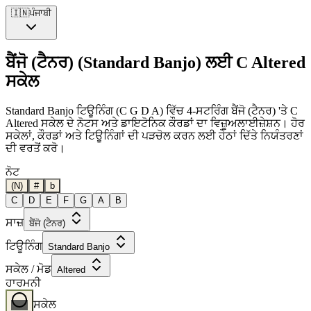
🇮🇳
ਪੰਜਾਬੀ
ਬੈਂਜੋ (ਟੈਨਰ) (Standard Banjo) ਲਈ C Altered
ਸਕੇਲ
Standard Banjo ਟਿਊਨਿੰਗ (C G D A) ਵਿੱਚ 4-ਸਟਰਿੰਗ ਬੈਂਜੋ (ਟੈਨਰ) 'ਤੇ C
Altered ਸਕੇਲ ਦੇ ਨੋਟਸ ਅਤੇ ਡਾਇਟੋਨਿਕ ਕੌਰਡਾਂ ਦਾ ਵਿਜ਼ੂਅਲਾਈਜ਼ੇਸ਼ਨ। ਹੋਰ
ਸਕੇਲਾਂ, ਕੌਰਡਾਂ ਅਤੇ ਟਿਊਨਿੰਗਾਂ ਦੀ ਪੜਚੋਲ ਕਰਨ ਲਈ ਹੇਠਾਂ ਦਿੱਤੇ ਨਿਯੰਤਰਣਾਂ
ਦੀ ਵਰਤੋਂ ਕਰੋ।
ਨੋਟ
(N)
#
b
C
D
E
F
G
A
B
ਸਾਜ਼
ਬੈਂਜੋ (ਟੈਨਰ)
ਟਿਊਨਿੰਗ
Standard Banjo
ਸਕੇਲ / ਮੋਡ
Altered
ਹਾਰਮਨੀ
ਸਕੇਲ