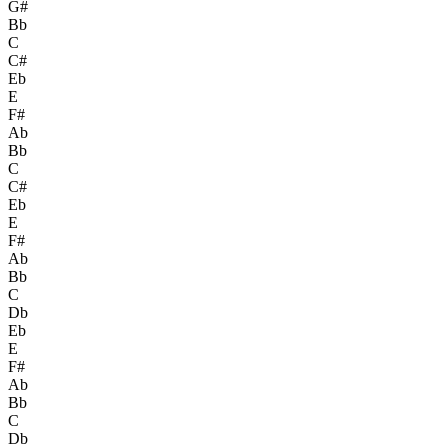
G#
Bb
C
C#
Eb
E
F#
Ab
Bb
C
C#
Eb
E
F#
Ab
Bb
C
Db
Eb
E
F#
Ab
Bb
C
Db