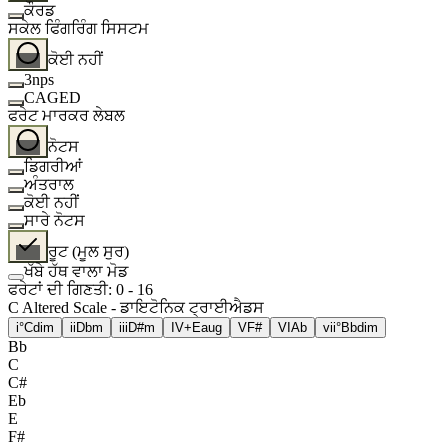
ਕੌਰਡ
ਸਕੇਲ ਫਿੰਗਰਿੰਗ ਸਿਸਟਮ
ਕੋਈ ਨਹੀਂ
3nps
CAGED
ਫਰੇਟ ਮਾਰਕਰ ਲੇਬਲ
ਨੋਟਸ
ਡਿਗਰੀਆਂ
ਅੰਤਰਾਲ
ਕੋਈ ਨਹੀਂ
ਸਾਰੇ ਨੋਟਸ
ਰੂਟ (ਮੂਲ ਸੁਰ)
ਖੱਬੇ ਹੱਥ ਵਾਲਾ ਮੋਡ
ਫਰੇਟਾਂ ਦੀ ਗਿਣਤੀ
:
0
-
16
C Altered Scale - ਡਾਇਟੋਨਿਕ ਟ੍ਰਾਈਐਡਸ
i°
Cdim
ii
Dbm
iii
D#m
IV+
Eaug
V
F#
VI
Ab
vii°
Bbdim
Bb
C
C#
Eb
E
F#