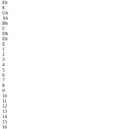
Eb
E
Gb
Ab
Bb
C
Db
Eb
E
1
2
3
4
5
6
7
8
9
10
11
12
13
14
15
16