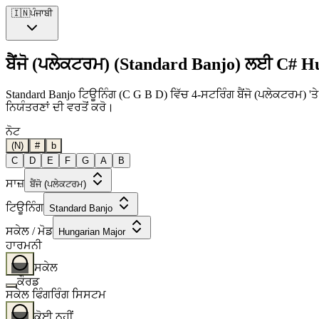
🇮🇳
ਪੰਜਾਬੀ
ਬੈਂਜੋ (ਪਲੇਕਟਰਮ) (Standard Banjo) ਲਈ C# 
Standard Banjo ਟਿਊਨਿੰਗ (C G B D) ਵਿੱਚ 4-ਸਟਰਿੰਗ ਬੈਂਜੋ (ਪਲੇਕਟਰਮ) 'ਤੇ
ਨਿਯੰਤਰਣਾਂ ਦੀ ਵਰਤੋਂ ਕਰੋ।
ਨੋਟ
(N)
#
b
C
D
E
F
G
A
B
ਸਾਜ਼
ਬੈਂਜੋ (ਪਲੇਕਟਰਮ)
ਟਿਊਨਿੰਗ
Standard Banjo
ਸਕੇਲ / ਮੋਡ
Hungarian Major
ਹਾਰਮਨੀ
ਸਕੇਲ
ਕੌਰਡ
ਸਕੇਲ ਫਿੰਗਰਿੰਗ ਸਿਸਟਮ
ਕੋਈ ਨਹੀਂ