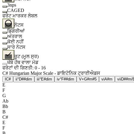
3nps
CAGED
ਫਰੇਟ ਮਾਰਕਰ ਲੇਬਲ
ਨੋਟਸ
ਡਿਗਰੀਆਂ
ਅੰਤਰਾਲ
ਕੋਈ ਨਹੀਂ
ਸਾਰੇ ਨੋਟਸ
ਰੂਟ (ਮੂਲ ਸੁਰ)
ਖੱਬੇ ਹੱਥ ਵਾਲਾ ਮੋਡ
ਫਰੇਟਾਂ ਦੀ ਗਿਣਤੀ
:
0
-
16
C# Hungarian Major Scale - ਡਾਇਟੋਨਿਕ ਟ੍ਰਾਈਐਡਸ
I
C#
ii°
D##dim
iii°
E#dim
iv°
F##dim
V+
G#m#5
vi
A#m
vii
D##m/
E
F
G
Ab
Bb
B
C#
E
F
B