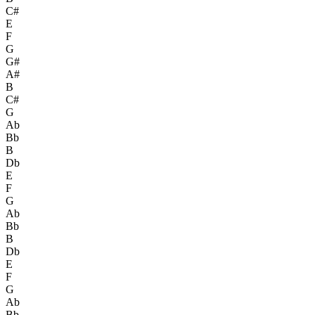
C#
E
F
G
G#
A#
B
C#
G
Ab
Bb
B
Db
E
F
G
Ab
Bb
B
Db
E
F
G
Ab
Bb