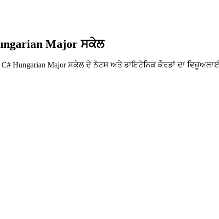
Hungarian Major ਸਕੇਲ
 C# Hungarian Major ਸਕੇਲ ਦੇ ਨੋਟਸ ਅਤੇ ਡਾਇਟੋਨਿਕ ਕੌਰਡਾਂ ਦਾ ਵਿਜ਼ੂਅਲਾਈਜ਼