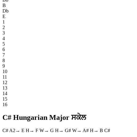
B
Db
E
1
2
3
4
5
6
7
8
9
10
11
12
13
14
15
16
C# Hungarian Major ਸਕੇਲ
C#
A2
→
E
H
→
F
W
→
G
H
→
G#
W
→
A#
H
→
B
C#