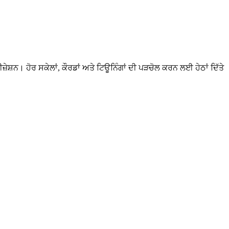
ੇਸ਼ਨ। ਹੋਰ ਸਕੇਲਾਂ, ਕੌਰਡਾਂ ਅਤੇ ਟਿਊਨਿੰਗਾਂ ਦੀ ਪੜਚੋਲ ਕਰਨ ਲਈ ਹੇਠਾਂ ਦਿੱਤੇ