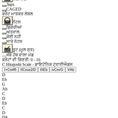
3nps
CAGED
ਫਰੇਟ ਮਾਰਕਰ ਲੇਬਲ
ਨੋਟਸ
ਡਿਗਰੀਆਂ
ਅੰਤਰਾਲ
ਕੋਈ ਨਹੀਂ
ਸਾਰੇ ਨੋਟਸ
ਰੂਟ (ਮੂਲ ਸੁਰ)
ਖੱਬੇ ਹੱਥ ਵਾਲਾ ਮੋਡ
ਫਰੇਟਾਂ ਦੀ ਗਿਣਤੀ
:
0
-
16
C Hirajoshi Scale - ਡਾਇਟੋਨਿਕ ਟ੍ਰਾਈਐਡਸ
I+
Cm#5
II
Csus2/D
III
Eb
iv
Cm/G
V
Ab
D
Eb
G
Ab
C
D
Eb
C
D
D#