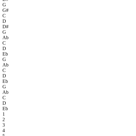
G
G#
C
D
D#
G
Ab
C
D
Eb
G
Ab
C
D
Eb
G
Ab
C
D
Eb
1
2
3
4
5