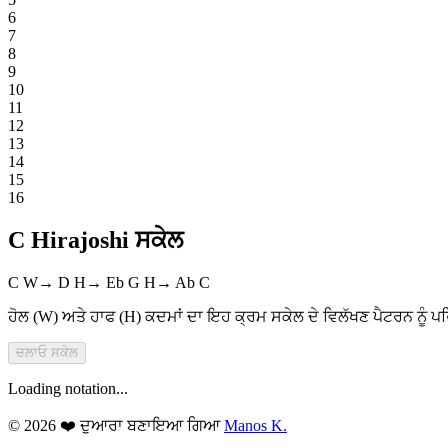
6
7
8
9
10
11
12
13
14
15
16
C Hirajoshi ਸਕੇਲ
C
W
→
D
H
→
Eb
G
H
→
Ab
C
ਹੋਲ (W) ਅਤੇ ਹਾਫ (H) ਕਦਮਾਂ ਦਾ ਇਹ ਕ੍ਰਮ ਸਕੇਲ ਦੇ ਵਿਲੱਖਣ ਪੈਟਰਨ ਨੂੰ ਪ
ਚਲਾਓ
ਸਕੇਲ
Loading notation...
© 2026 ❤️ ਦੁਆਰਾ ਬਣਾਇਆ ਗਿਆ
Manos K.