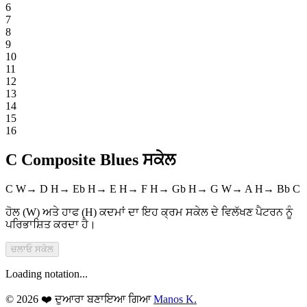
6
7
8
9
10
11
12
13
14
15
16
C Composite Blues ਸਕੇਲ
C
W
→
D
H
→
Eb
H
→
E
H
→
F
H
→
Gb
H
→
G
W
→
A
H
→
Bb
C
ਹੋਲ (W) ਅਤੇ ਹਾਫ (H) ਕਦਮਾਂ ਦਾ ਇਹ ਕ੍ਰਮ ਸਕੇਲ ਦੇ ਵਿਲੱਖਣ ਪੈਟਰਨ ਨੂੰ
ਪਰਿਭਾਸ਼ਿਤ ਕਰਦਾ ਹੈ।
ਚਲਾਓ
ਸਕੇਲ
Loading notation...
© 2026 ❤️ ਦੁਆਰਾ ਬਣਾਇਆ ਗਿਆ
Manos K.