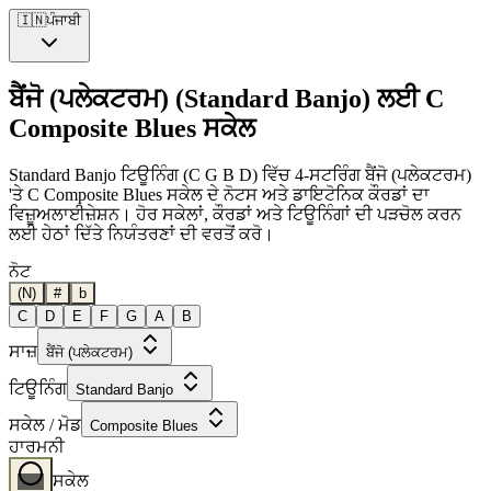
🇮🇳
ਪੰਜਾਬੀ
ਬੈਂਜੋ (ਪਲੇਕਟਰਮ) (Standard Banjo) ਲਈ C
Composite Blues ਸਕੇਲ
Standard Banjo ਟਿਊਨਿੰਗ (C G B D) ਵਿੱਚ 4-ਸਟਰਿੰਗ ਬੈਂਜੋ (ਪਲੇਕਟਰਮ)
'ਤੇ C Composite Blues ਸਕੇਲ ਦੇ ਨੋਟਸ ਅਤੇ ਡਾਇਟੋਨਿਕ ਕੌਰਡਾਂ ਦਾ
ਵਿਜ਼ੂਅਲਾਈਜ਼ੇਸ਼ਨ। ਹੋਰ ਸਕੇਲਾਂ, ਕੌਰਡਾਂ ਅਤੇ ਟਿਊਨਿੰਗਾਂ ਦੀ ਪੜਚੋਲ ਕਰਨ
ਲਈ ਹੇਠਾਂ ਦਿੱਤੇ ਨਿਯੰਤਰਣਾਂ ਦੀ ਵਰਤੋਂ ਕਰੋ।
ਨੋਟ
(N)
#
b
C
D
E
F
G
A
B
ਸਾਜ਼
ਬੈਂਜੋ (ਪਲੇਕਟਰਮ)
ਟਿਊਨਿੰਗ
Standard Banjo
ਸਕੇਲ / ਮੋਡ
Composite Blues
ਹਾਰਮਨੀ
ਸਕੇਲ