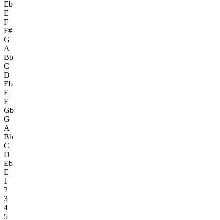
Eb
E
F
F#
G
A
Bb
C
D
Eb
E
F
Gb
G
A
Bb
C
D
Eb
E
1
2
3
4
5