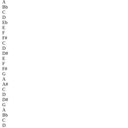
A
Bb
C
D
Eb
E
F
F#
C
D
D#
E
F
F#
G
A
A#
C
D
D#
G
A
Bb
C
D