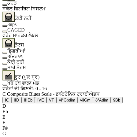
ਕੌਰਡ
ਸਕੇਲ ਫਿੰਗਰਿੰਗ ਸਿਸਟਮ
ਕੋਈ ਨਹੀਂ
3nps
CAGED
ਫਰੇਟ ਮਾਰਕਰ ਲੇਬਲ
ਨੋਟਸ
ਡਿਗਰੀਆਂ
ਅੰਤਰਾਲ
ਕੋਈ ਨਹੀਂ
ਸਾਰੇ ਨੋਟਸ
ਰੂਟ (ਮੂਲ ਸੁਰ)
ਖੱਬੇ ਹੱਥ ਵਾਲਾ ਮੋਡ
ਫਰੇਟਾਂ ਦੀ ਗਿਣਤੀ
:
0
-
16
C Composite Blues Scale - ਡਾਇਟੋਨਿਕ ਟ੍ਰਾਈਐਡਸ
I
C
II
D
III
Eb
IV
E
V
F
vi°
Gbdim
vii
Gm
8°
Adim
9
Bb
D
Eb
E
F
F#
G