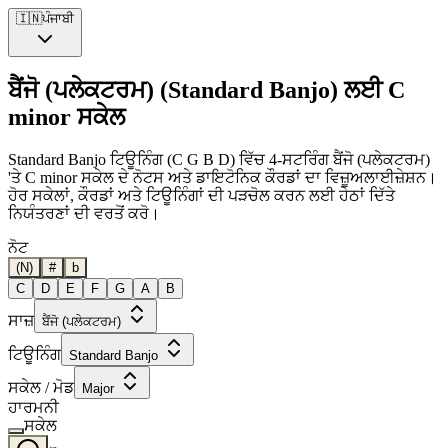
🇮🇳
ਪੰਜਾਬੀ
ਬੈਂਜੋ (ਪਲੇਕਟਰਮ) (Standard Banjo) ਲਈ C
minor ਸਕੇਲ
Standard Banjo ਟਿਊਨਿੰਗ (C G B D) ਵਿੱਚ 4-ਸਟਰਿੰਗ ਬੈਂਜੋ (ਪਲੇਕਟਰਮ)
'ਤੇ C minor ਸਕੇਲ ਦੇ ਨੋਟਸ ਅਤੇ ਡਾਇਟੋਨਿਕ ਕੌਰਡਾਂ ਦਾ ਵਿਜ਼ੂਅਲਾਈਜ਼ੇਸ਼ਨ।
ਹੋਰ ਸਕੇਲਾਂ, ਕੌਰਡਾਂ ਅਤੇ ਟਿਊਨਿੰਗਾਂ ਦੀ ਪੜਚੋਲ ਕਰਨ ਲਈ ਹੇਠਾਂ ਦਿੱਤੇ
ਨਿਯੰਤਰਣਾਂ ਦੀ ਵਰਤੋਂ ਕਰੋ।
ਨੋਟ
(N)
#
b
C
D
E
F
G
A
B
ਸਾਜ਼
ਬੈਂਜੋ (ਪਲੇਕਟਰਮ)
ਟਿਊਨਿੰਗ
Standard Banjo
ਸਕੇਲ / ਮੋਡ
Major
ਹਾਰਮਨੀ
ਸਕੇਲ