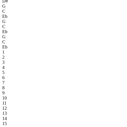
D#
G
C
Eb
G
C
Eb
G
C
Eb
1
2
3
4
5
6
7
8
9
10
11
12
13
14
15