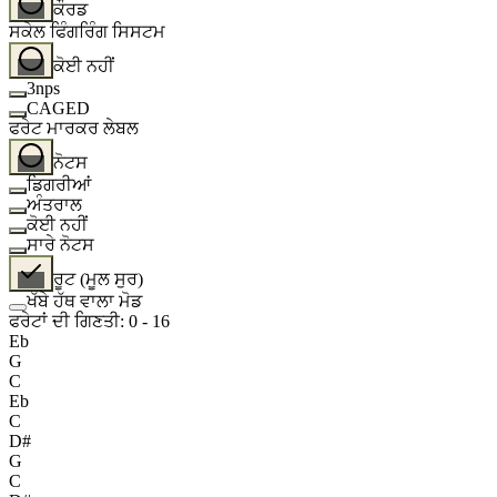
ਕੌਰਡ
ਸਕੇਲ ਫਿੰਗਰਿੰਗ ਸਿਸਟਮ
ਕੋਈ ਨਹੀਂ
3nps
CAGED
ਫਰੇਟ ਮਾਰਕਰ ਲੇਬਲ
ਨੋਟਸ
ਡਿਗਰੀਆਂ
ਅੰਤਰਾਲ
ਕੋਈ ਨਹੀਂ
ਸਾਰੇ ਨੋਟਸ
ਰੂਟ (ਮੂਲ ਸੁਰ)
ਖੱਬੇ ਹੱਥ ਵਾਲਾ ਮੋਡ
ਫਰੇਟਾਂ ਦੀ ਗਿਣਤੀ
:
0
-
16
Eb
G
C
Eb
C
D#
G
C