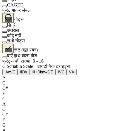
CAGED
फ्रेट मार्कर लेबल
नोट्स
डिग्री
अंतराल
कोई नहीं
सभी नोट्स
रूट (मूल स्वर)
बाएँ हाथ वाला मोड
फ्रेट्स की संख्या
:
0
-
16
C Scriabin Scale - डायटोनिक ट्राइड्स
i
Am/C
II
Db
III+
Dbm#5/E
IV
C
V
A
A
C
C#
E
G
A
C
C#
E
G
A