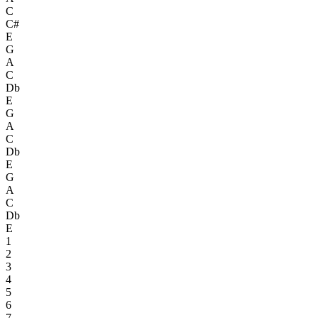
C
C#
E
G
A
C
Db
E
G
A
C
Db
E
G
A
C
Db
E
1
2
3
4
5
6
7