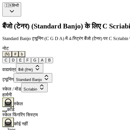
🇮🇳
हिन्दी
बैंजो (टेनर) (Standard Banjo) के लिए C Scriab
Standard Banjo ट्यूनिंग (C G D A) में 4-स्ट्रिंग बैंजो (टेनर) पर C Scriabi
नोट
(N)
#
b
C
D
E
F
G
A
B
वाद्ययंत्र
बैंजो (टेनर)
ट्यूनिंग
Standard Banjo
स्केल / मोड
Scriabin
हार्मनी
स्केल
कॉर्ड
स्केल फिंगरिंग सिस्टम
कोई नहीं
3nps