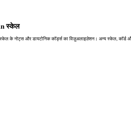
in स्केल
n स्केल के नोट्स और डायटोनिक कॉर्ड्स का विज़ुअलाइज़ेशन। अन्य स्केल, कॉर्ड और