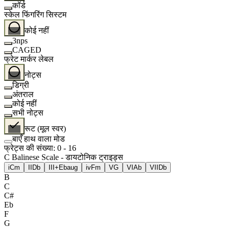
कॉर्ड
स्केल फिंगरिंग सिस्टम
कोई नहीं
3nps
CAGED
फ्रेट मार्कर लेबल
नोट्स
डिग्री
अंतराल
कोई नहीं
सभी नोट्स
रूट (मूल स्वर)
बाएँ हाथ वाला मोड
फ्रेट्स की संख्या
:
0
-
16
C Balinese Scale - डायटोनिक ट्राइड्स
i
Cm
II
Db
III+
Ebaug
iv
Fm
V
G
VI
Ab
VII
Db
B
C
C#
Eb
F
G