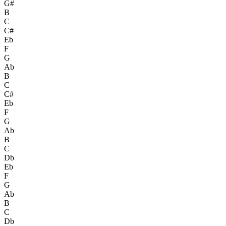
G#
B
C
C#
Eb
F
G
Ab
B
C
C#
Eb
F
G
Ab
B
C
Db
Eb
F
G
Ab
B
C
Db