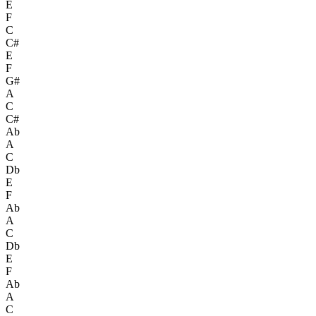
E
F
C
C#
E
F
G#
A
C
C#
Ab
A
C
Db
E
F
Ab
A
C
Db
E
F
Ab
A
C