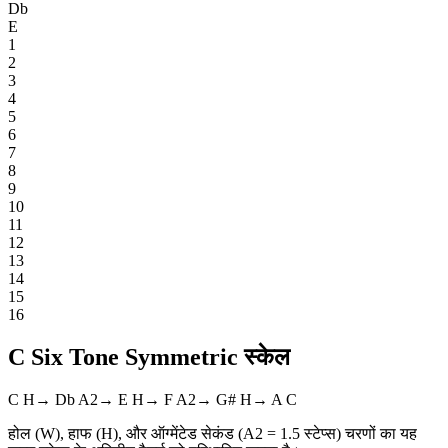
Db
E
1
2
3
4
5
6
7
8
9
10
11
12
13
14
15
16
C Six Tone Symmetric स्केल
C
H
→
Db
A2
→
E
H
→
F
A2
→
G#
H
→
A
C
होल (W), हाफ (H), और ऑग्मेंटेड सेकंड (A2 = 1.5 स्टेप्स) चरणों का यह