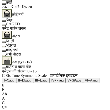
कॉर्ड
स्केल फिंगरिंग सिस्टम
कोई नहीं
3nps
CAGED
फ्रेट मार्कर लेबल
नोट्स
डिग्री
अंतराल
कोई नहीं
सभी नोट्स
रूट (मूल स्वर)
बाएँ हाथ वाला मोड
फ्रेट्स की संख्या
:
0
-
16
C Six Tone Symmetric Scale - डायटोनिक ट्राइड्स
I+
Caug
II+
Dbaug
III+
Eaug
IV+
Faug
V+
G#aug
VI+
Aaug
E
F
Ab
A
C
C#