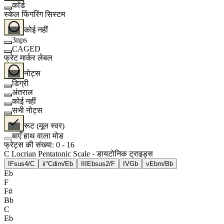
कॉर्ड
स्केल फिंगरिंग सिस्टम
कोई नहीं
3nps
CAGED
फ्रेट मार्कर लेबल
नोट्स
डिग्री
अंतराल
कोई नहीं
सभी नोट्स
रूट (मूल स्वर)
बाएँ हाथ वाला मोड
फ्रेट्स की संख्या
:
0
-
16
C Locrian Pentatonic Scale - डायटोनिक ट्राइड्स
I
Fsus4/C
ii°
Cdim/Eb
III
Ebsus2/F
IV
Gb
v
Ebm/Bb
Eb
F
F#
Bb
C
Eb