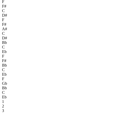
F
F#
C
D#
F
F#
A#
C
D#
Bb
C
Eb
F
F#
Bb
C
Eb
F
Gb
Bb
C
Eb
1
2
3