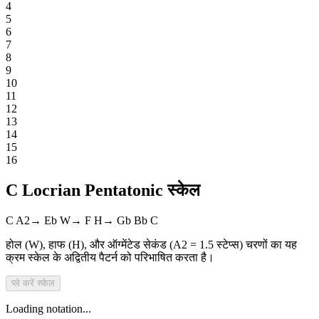
4
5
6
7
8
9
10
11
12
13
14
15
16
C Locrian Pentatonic स्केल
C
A2
→
Eb
W
→
F
H
→
Gb
Bb
C
होल (W), हाफ (H), और ऑग्मेंटेड सेकंड (A2 = 1.5 स्टेप्स) चरणों का यह
क्रम स्केल के अद्वितीय पैटर्न को परिभाषित करता है।
प्ले करें
स्केल
Loading notation...