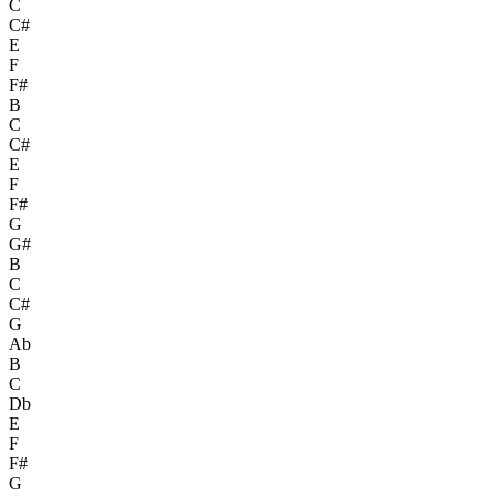
C
C#
E
F
F#
B
C
C#
E
F
F#
G
G#
B
C
C#
G
Ab
B
C
Db
E
F
F#
G