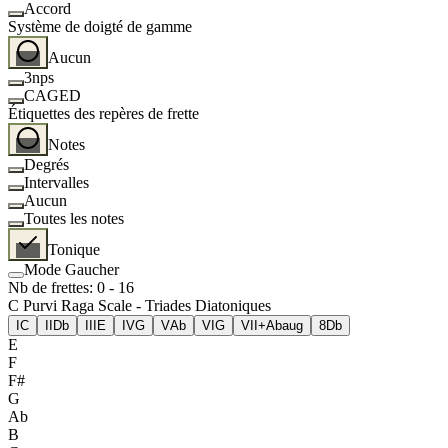
Accord
Système de doigté de gamme
Aucun
3nps
CAGED
Étiquettes des repères de frette
Notes
Degrés
Intervalles
Aucun
Toutes les notes
Tonique
Mode Gaucher
Nb de frettes
:
0
-
16
C Purvi Raga Scale - Triades Diatoniques
I
C
II
Db
III
E
IV
G
V
Ab
VI
G
VII+
Abaug
8
Db
E
F
F#
G
Ab
B