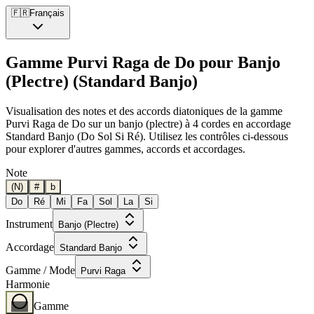
🇫🇷
Français
Gamme Purvi Raga de Do pour Banjo
(Plectre) (Standard Banjo)
Visualisation des notes et des accords diatoniques de la gamme
Purvi Raga de Do sur un banjo (plectre) à 4 cordes en accordage
Standard Banjo (Do Sol Si Ré). Utilisez les contrôles ci-dessous
pour explorer d'autres gammes, accords et accordages.
Note
(N)
#
b
Do
Ré
Mi
Fa
Sol
La
Si
Instrument
Banjo (Plectre)
Accordage
Standard Banjo
Gamme / Mode
Purvi Raga
Harmonie
Gamme