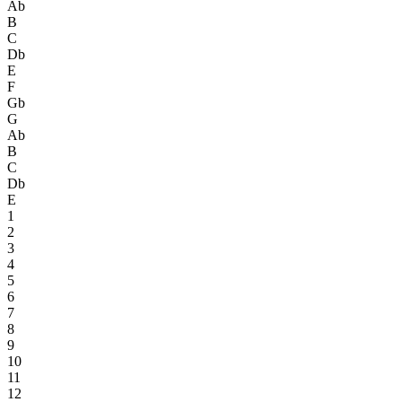
Ab
B
C
Db
E
F
Gb
G
Ab
B
C
Db
E
1
2
3
4
5
6
7
8
9
10
11
12