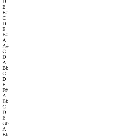
D
E
F#
C
D
E
F#
A
A#
C
D
A
Bb
C
D
E
F#
A
Bb
C
D
E
Gb
A
Bb