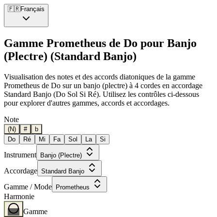
🇫🇷
Français
Gamme Prometheus de Do pour Banjo
(Plectre) (Standard Banjo)
Visualisation des notes et des accords diatoniques de la gamme
Prometheus de Do sur un banjo (plectre) à 4 cordes en accordage
Standard Banjo (Do Sol Si Ré). Utilisez les contrôles ci-dessous
pour explorer d'autres gammes, accords et accordages.
Note
(N)
#
b
Do
Ré
Mi
Fa
Sol
La
Si
Instrument
Banjo (Plectre)
Accordage
Standard Banjo
Gamme / Mode
Prometheus
Harmonie
Gamme