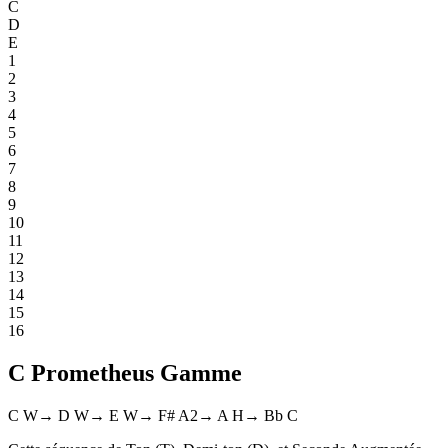
C
D
E
1
2
3
4
5
6
7
8
9
10
11
12
13
14
15
16
C Prometheus Gamme
C
W
→
D
W
→
E
W
→
F#
A2
→
A
H
→
Bb
C