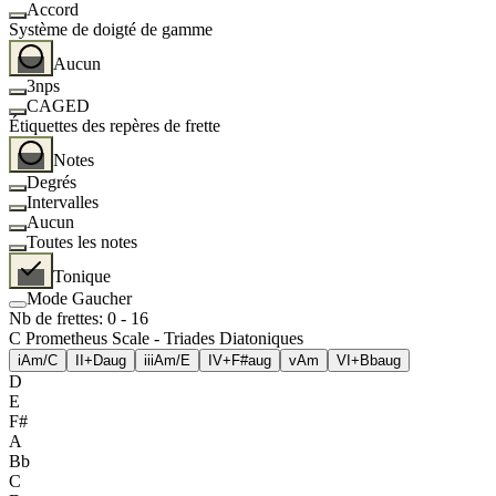
Accord
Système de doigté de gamme
Aucun
3nps
CAGED
Étiquettes des repères de frette
Notes
Degrés
Intervalles
Aucun
Toutes les notes
Tonique
Mode Gaucher
Nb de frettes
:
0
-
16
C Prometheus Scale - Triades Diatoniques
i
Am/C
II+
Daug
iii
Am/E
IV+
F#aug
v
Am
VI+
Bbaug
D
E
F#
A
Bb
C