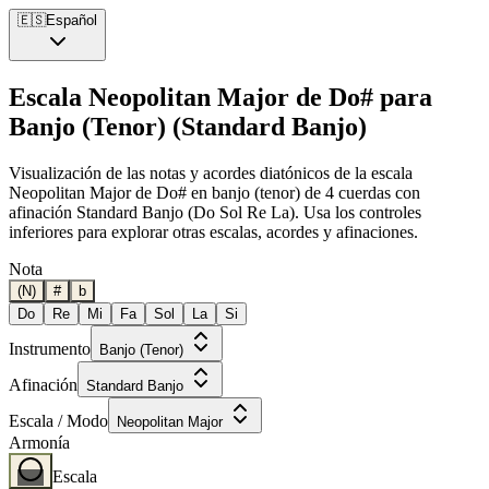
🇪🇸
Español
Escala Neopolitan Major de Do# para
Banjo (Tenor) (Standard Banjo)
Visualización de las notas y acordes diatónicos de la escala
Neopolitan Major de Do# en banjo (tenor) de 4 cuerdas con
afinación Standard Banjo (Do Sol Re La). Usa los controles
inferiores para explorar otras escalas, acordes y afinaciones.
Nota
(N)
#
b
Do
Re
Mi
Fa
Sol
La
Si
Instrumento
Banjo (Tenor)
Afinación
Standard Banjo
Escala / Modo
Neopolitan Major
Armonía
Escala