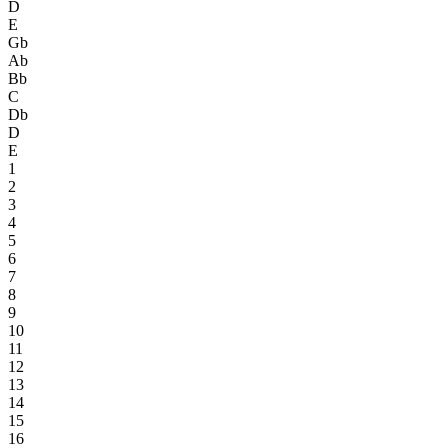
D
E
Gb
Ab
Bb
C
Db
D
E
1
2
3
4
5
6
7
8
9
10
11
12
13
14
15
16