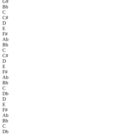
G#
Bb
C
C#
D
E
F#
Ab
Bb
C
C#
D
E
F#
Ab
Bb
C
Db
D
E
F#
Ab
Bb
C
Db