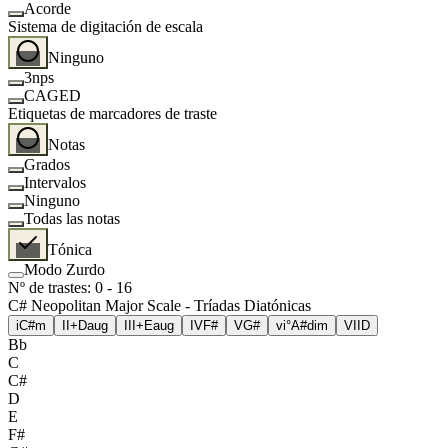
Acorde
Sistema de digitación de escala
Ninguno
3nps
CAGED
Etiquetas de marcadores de traste
Notas
Grados
Intervalos
Ninguno
Todas las notas
Tónica
Modo Zurdo
Nº de trastes
:
0
-
16
C# Neopolitan Major Scale - Tríadas Diatónicas
i
C#m
II+
Daug
III+
Eaug
IV
F#
V
G#
vi°
A#dim
VII
D
Bb
C
C#
D
E
F#