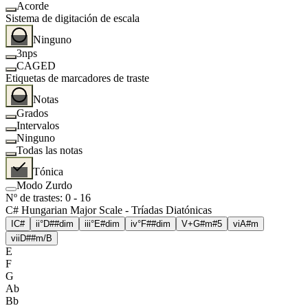
Acorde
Sistema de digitación de escala
Ninguno
3nps
CAGED
Etiquetas de marcadores de traste
Notas
Grados
Intervalos
Ninguno
Todas las notas
Tónica
Modo Zurdo
Nº de trastes
:
0
-
16
C# Hungarian Major Scale - Tríadas Diatónicas
I
C#
ii°
D##dim
iii°
E#dim
iv°
F##dim
V+
G#m#5
vi
A#m
vii
D##m/B
E
F
G
Ab
Bb