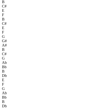
B
C#
E
F
B
C#
E
F
G
G#
A#
B
C#
G
Ab
Bb
B
Db
E
F
G
Ab
Bb
B
Db