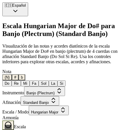
🇪🇸
Español
Escala Hungarian Major de Do# para
Banjo (Plectrum) (Standard Banjo)
Visualización de las notas y acordes diatónicos de la escala
Hungarian Major de Do# en banjo (plectrum) de 4 cuerdas con
afinación Standard Banjo (Do Sol Si Re). Usa los controles
inferiores para explorar otras escalas, acordes y afinaciones.
Nota
(N)
#
b
Do
Re
Mi
Fa
Sol
La
Si
Instrumento
Banjo (Plectrum)
Afinación
Standard Banjo
Escala / Modo
Hungarian Major
Armonía
Escala