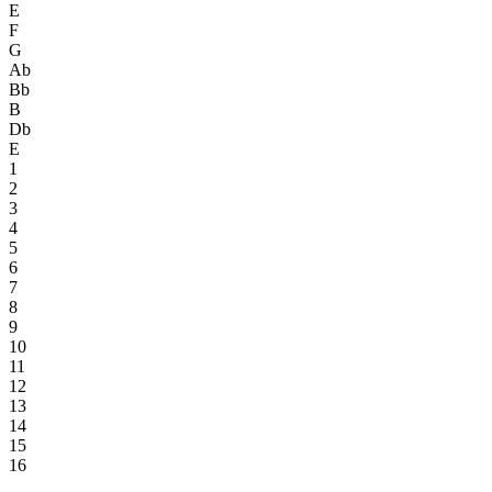
E
F
G
Ab
Bb
B
Db
E
1
2
3
4
5
6
7
8
9
10
11
12
13
14
15
16