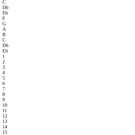
C
Db
Eb
F
G
A
B
C
Db
Eb
1
2
3
4
5
6
7
8
9
10
11
12
13
14
15