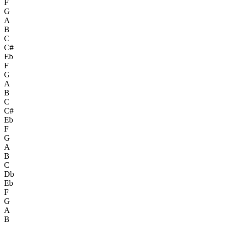
F
G
A
B
C
C#
Eb
F
G
A
B
C
C#
Eb
F
G
A
B
C
Db
Eb
F
G
A
B