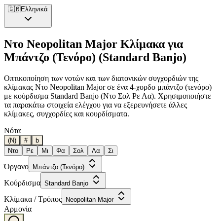
🇬🇷
Ελληνικά
Ντο Neopolitan Major Κλίμακα για
Μπάντζο (Τενόρο) (Standard Banjo)
Οπτικοποίηση των νοτών και των διατονικών συγχορδιών της
κλίμακας Ντο Neopolitan Major σε ένα 4-χορδο μπάντζο (τενόρο)
με κούρδισμα Standard Banjo (Ντο Σολ Ρε Λα). Χρησιμοποιήστε
τα παρακάτω στοιχεία ελέγχου για να εξερευνήσετε άλλες
κλίμακες, συγχορδίες και κουρδίσματα.
Νότα
(N)
#
b
Ντο
Ρε
Μι
Φα
Σολ
Λα
Σι
Όργανο
Μπάντζο (Τενόρο)
Κούρδισμα
Standard Banjo
Κλίμακα / Τρόπος
Neopolitan Major
Αρμονία