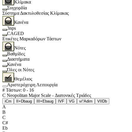
Κλίμακα
Συγχορδία
Σύστημα Δακτυλοθεσίας Κλίμακας
Κανένα
3nps
CAGED
Ετικέτες Μαρκαδόρων Τάστων
Νότες
Βαθμίδες
Διαστήματα
Κανένα
Όλες οι Νότες
Θεμέλιος
Αριστερόχειρη Λειτουργία
# Τάστων
:
0
-
16
C Neopolitan Major Scale - Διατονικές Τριάδες
i
Cm
II+
Dbaug
III+
Ebaug
IV
F
V
G
vi°
Adim
VII
Db
A
B
C
C#
Eb