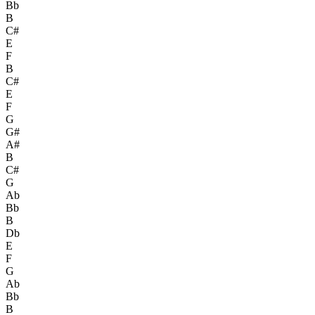
Bb
B
C#
E
F
B
C#
E
F
G
G#
A#
B
C#
G
Ab
Bb
B
Db
E
F
G
Ab
Bb
B