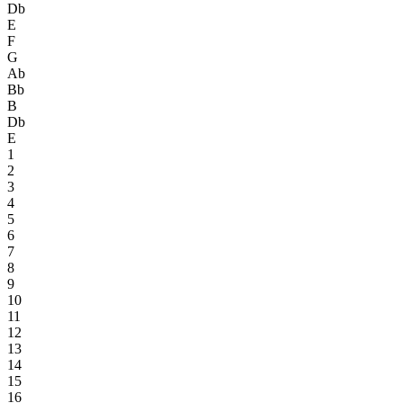
Db
E
F
G
Ab
Bb
B
Db
E
1
2
3
4
5
6
7
8
9
10
11
12
13
14
15
16