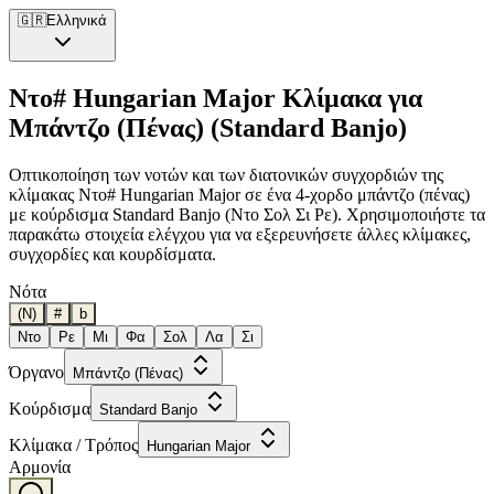
🇬🇷
Ελληνικά
Ντο# Hungarian Major Κλίμακα για
Μπάντζο (Πένας) (Standard Banjo)
Οπτικοποίηση των νοτών και των διατονικών συγχορδιών της
κλίμακας Ντο# Hungarian Major σε ένα 4-χορδο μπάντζο (πένας)
με κούρδισμα Standard Banjo (Ντο Σολ Σι Ρε). Χρησιμοποιήστε τα
παρακάτω στοιχεία ελέγχου για να εξερευνήσετε άλλες κλίμακες,
συγχορδίες και κουρδίσματα.
Νότα
(N)
#
b
Ντο
Ρε
Μι
Φα
Σολ
Λα
Σι
Όργανο
Μπάντζο (Πένας)
Κούρδισμα
Standard Banjo
Κλίμακα / Τρόπος
Hungarian Major
Αρμονία