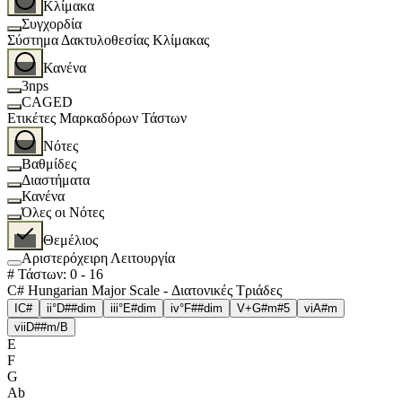
Κλίμακα
Συγχορδία
Σύστημα Δακτυλοθεσίας Κλίμακας
Κανένα
3nps
CAGED
Ετικέτες Μαρκαδόρων Τάστων
Νότες
Βαθμίδες
Διαστήματα
Κανένα
Όλες οι Νότες
Θεμέλιος
Αριστερόχειρη Λειτουργία
# Τάστων
:
0
-
16
C# Hungarian Major Scale - Διατονικές Τριάδες
I
C#
ii°
D##dim
iii°
E#dim
iv°
F##dim
V+
G#m#5
vi
A#m
vii
D##m/B
E
F
G
Ab