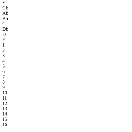
E
Gb
Ab
Bb
C
Db
D
E
1
2
3
4
5
6
7
8
9
10
11
12
13
14
15
16