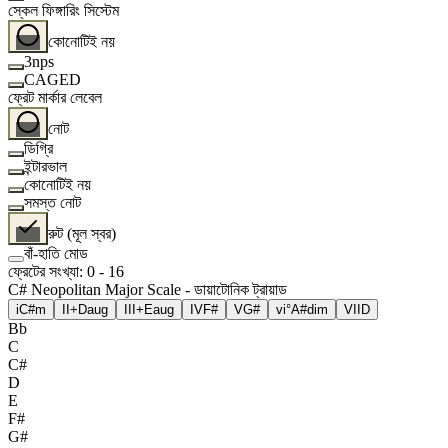
স্কেল ফিঙ্গারিং সিস্টেম
কোনোটিই নয়
3nps
CAGED
ফ্রেট মার্কার লেবেল
নোট
ডিগ্রি
ইন্টারভাল
কোনোটিই নয়
সমস্ত নোট
রুট (মূল স্বর)
বাঁ-হাতি মোড
ফ্রেটের সংখ্যা
:
0
-
16
C# Neopolitan Major Scale - ডায়াটোনিক ট্রায়াড
i
C#m
II+
Daug
III+
Eaug
IV
F#
V
G#
vi°
A#dim
VII
D
Bb
C
C#
D
E
F#
G#