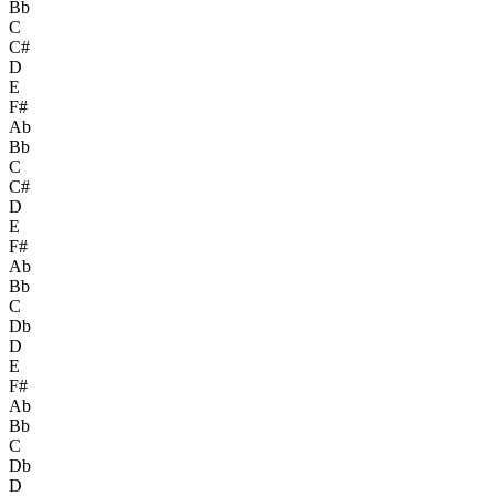
Bb
C
C#
D
E
F#
Ab
Bb
C
C#
D
E
F#
Ab
Bb
C
Db
D
E
F#
Ab
Bb
C
Db
D