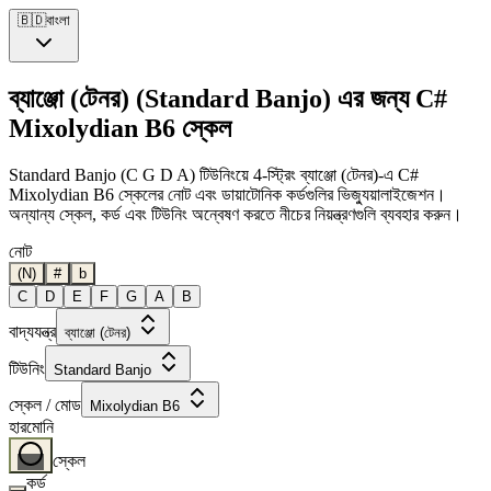
🇧🇩
বাংলা
ব্যাঞ্জো (টেনর) (Standard Banjo) এর জন্য C#
Mixolydian B6 স্কেল
Standard Banjo (C G D A) টিউনিংয়ে 4-স্ট্রিং ব্যাঞ্জো (টেনর)-এ C#
Mixolydian B6 স্কেলের নোট এবং ডায়াটোনিক কর্ডগুলির ভিজ্যুয়ালাইজেশন।
অন্যান্য স্কেল, কর্ড এবং টিউনিং অন্বেষণ করতে নীচের নিয়ন্ত্রণগুলি ব্যবহার করুন।
নোট
(N)
#
b
C
D
E
F
G
A
B
বাদ্যযন্ত্র
ব্যাঞ্জো (টেনর)
টিউনিং
Standard Banjo
স্কেল / মোড
Mixolydian B6
হারমোনি
স্কেল
কর্ড