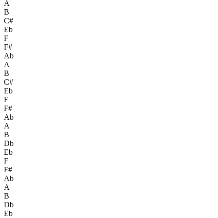
A
B
C#
Eb
F
F#
Ab
A
B
C#
Eb
F
F#
Ab
A
B
Db
Eb
F
F#
Ab
A
B
Db
Eb