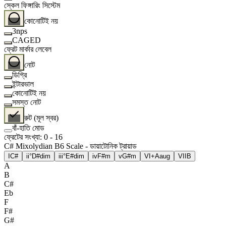
স্কেল ফিঙ্গারিং সিস্টেম
কোনোটিই নয়
3nps
CAGED
ফ্রেট মার্কার লেবেল
নোট
ডিগ্রি
ইন্টারভাল
কোনোটিই নয়
সমস্ত নোট
রুট (মূল স্বর)
বাঁ-হাতি মোড
ফ্রেটের সংখ্যা
:
0
-
16
C# Mixolydian B6 Scale - ডায়াটোনিক ট্রায়াড
I
C#
ii°
D#dim
iii°
E#dim
iv
F#m
v
G#m
VI+
Aaug
VII
B
A
B
C#
Eb
F
F#
G#