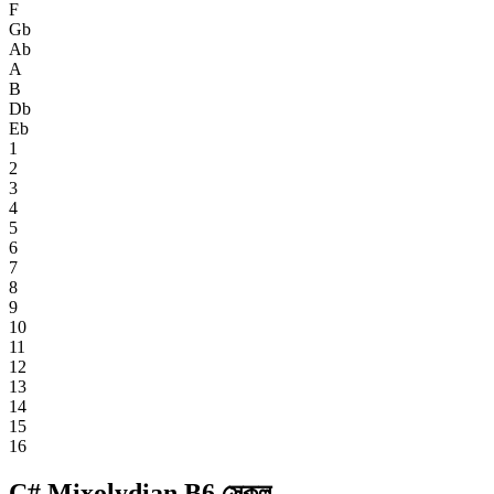
F
Gb
Ab
A
B
Db
Eb
1
2
3
4
5
6
7
8
9
10
11
12
13
14
15
16
C# Mixolydian B6 স্কেল