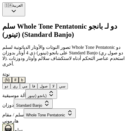
العربية
🇸🇦
سلم Whole Tone Pentatonic دو لـ بانجو
(تينور) (Standard Banjo)
تصور النوتات والأوتار الدياتونية لسلم Whole Tone Pentatonic دو
على بانجو (تينور) ذي 4 أوتار بدوزان Standard Banjo (دو صول ري
لا). استخدم عناصر التحكم أدناه لاستكشاف سلالم وأوتار ودوزنات
أخرى.
نوتة
(N)
#
b
سي
لا
صول
فا
مي
ري
دو
آلة موسيقية
بانجو (تينور)
دوزان
Standard Banjo
سلم / مقام
Whole Tone Pentatonic
هارموني
سلم