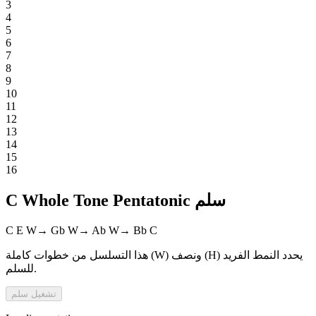
3
4
5
6
7
8
9
10
11
12
13
14
15
16
C Whole Tone Pentatonic سلم
C
E
W
→
Gb
W
→
Ab
W
→
Bb
C
هذا التسلسل من خطوات كاملة (W) ونصف (H) يحدد النمط الفريد
للسلم.
تشغيل
سلم