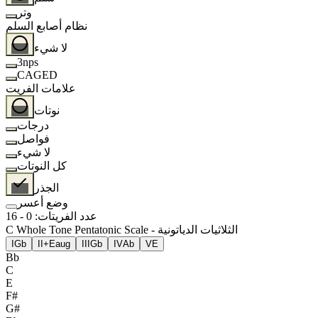
وتر
نظام أصابع السلم
لا شيء
3nps
CAGED
علامات الفريت
نوتات
درجات
فواصل
لا شيء
كل النوتات
الجذر
وضع أعسر
عدد الفريتات
:
0
-
16
C Whole Tone Pentatonic Scale - الثلاثيات الدياتونية
I
Gb
II+
Eaug
III
Gb
IV
Ab
V
E
Bb
C
E
F#
G#