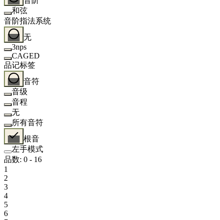
音阶
和弦
音阶指法系统
无
3nps
CAGED
品记标签
音符
音级
音程
无
所有音符
根音
左手模式
品数
:
0
-
16
1
2
3
4
5
6