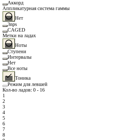
Аккорд
Аппликатурная система гаммы
Нет
3nps
CAGED
Метки на ладах
Ноты
Ступени
Интервалы
Нет
Все ноты
Тоника
Режим для левшей
Кол-во ладов
:
0
-
16
1
2
3
4
5
6
7
8