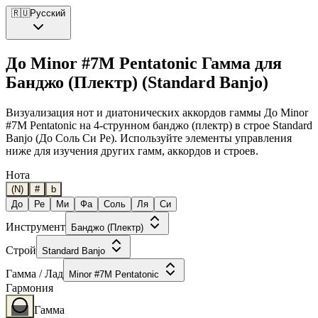
🇷🇺
Русский
До Minor #7M Pentatonic Гамма для
Банджо (Плектр) (Standard Banjo)
Визуализация нот и диатонических аккордов гаммы До Minor
#7M Pentatonic на 4-струнном банджо (плектр) в строе Standard
Banjo (До Соль Си Ре). Используйте элементы управления
ниже для изучения других гамм, аккордов и строев.
Нота
(N)
#
b
До
Ре
Ми
Фа
Соль
Ля
Си
Инструмент
Банджо (Плектр)
Строй
Standard Banjo
Гамма / Лад
Minor #7M Pentatonic
Гармония
Гамма